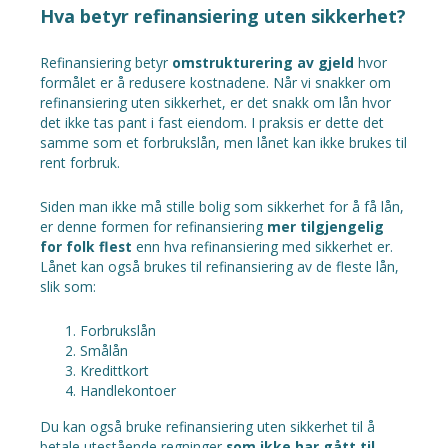
Hva betyr refinansiering uten sikkerhet?
Refinansiering betyr
omstrukturering av gjeld
hvor
formålet er å redusere kostnadene. Når vi snakker om
refinansiering uten sikkerhet, er det snakk om lån hvor
det ikke tas pant i fast eiendom. I praksis er dette det
samme som et forbrukslån, men lånet kan ikke brukes til
rent forbruk.
Siden man ikke må stille bolig som sikkerhet for å få lån,
er denne formen for refinansiering
mer tilgjengelig
for folk flest
enn hva refinansiering med sikkerhet er.
Lånet kan også brukes til refinansiering av de fleste lån,
slik som:
Forbrukslån
Smålån
Kredittkort
Handlekontoer
Du kan også bruke refinansiering uten sikkerhet til å
betale utestående regninger
som ikke har gått til