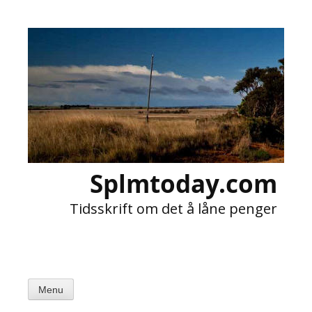
Skip
to
content
Splmtoday.com
Tidsskrift om det å låne penger
Menu