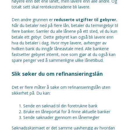
høyere enn det ene lånet, men lavere enn alle andre. Og
totalt sett skal rentekostnadene bli lavere.
Den andre grunnen er
reduserte utgifter til gebyrer.
Når du betaler ned på flere lån, betaler du termingebyr til
flere banker. Samler du alle lånene på ett sted, vil du kun
betale ett gebyr. Dette gebyret kan også bli lavere enn
hva du betaler i dag. Hvor mye lavere, avhenger av
hvilken bank du inngår låneavtale med. Alle bankene
fastsetter gebyret internt, noe som gjør at du også kan
spare penger ved å sammenligne ulike lånetilbud.
Slik søker du om refinansieringslån
Det er flere måter å søke om refinansieringslån uten
sikkerhet på. Du kan:
Sende en søknad til din foretrukne bank
Bruke en låneportal for å finne aktuelle banker
Sende søknader gjennom en lånemegler
Søknadsskjemaet er det samme uavhengig av hvordan