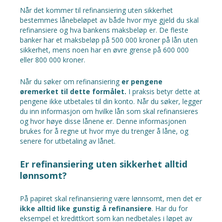
Når det kommer til refinansiering uten sikkerhet
bestemmes lånebeløpet av både hvor mye gjeld du skal
refinansiere og hva bankens maksbeløp er. De fleste
banker har et maksbeløp på 500 000 kroner på lån uten
sikkerhet, mens noen har en øvre grense på 600 000
eller 800 000 kroner.
Når du søker om refinansiering
er pengene
øremerket til dette formålet.
I praksis betyr dette at
pengene ikke utbetales til din konto. Når du søker, legger
du inn informasjon om hvilke lån som skal refinansieres
og hvor høye disse lånene er. Denne informasjonen
brukes for å regne ut hvor mye du trenger å låne, og
senere for utbetaling av lånet.
Er refinansiering uten sikkerhet alltid
lønnsomt?
På papiret skal refinansiering være lønnsomt, men det er
ikke alltid like gunstig å refinansiere
. Har du for
eksempel et kredittkort som kan nedbetales i løpet av