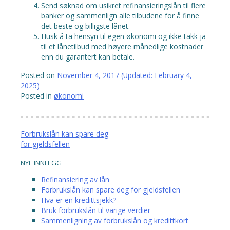
Send søknad om usikret refinansieringslån til flere
banker og sammenlign alle tilbudene for å finne
det beste og billigste lånet.
Husk å ta hensyn til egen økonomi og ikke takk ja
til et lånetilbud med høyere månedlige kostnader
enn du garantert kan betale.
Posted on
November 4, 2017
(Updated:
February 4,
2025
)
Posted in
økonomi
Post
Forbrukslån kan spare deg
for gjeldsfellen
navigation
NYE INNLEGG
Refinansiering av lån
Forbrukslån kan spare deg for gjeldsfellen
Hva er en kredittsjekk?
Bruk forbrukslån til varige verdier
Sammenligning av forbrukslån og kredittkort