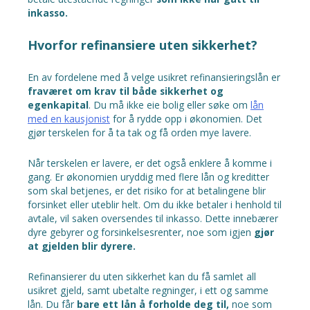
inkasso.
Hvorfor refinansiere uten sikkerhet?
En av fordelene med å velge usikret refinansieringslån er
fraværet om krav til både sikkerhet og
egenkapital
. Du må ikke eie bolig eller søke om
lån
med en kausjonist
for å rydde opp i økonomien. Det
gjør terskelen for å ta tak og få orden mye lavere.
Når terskelen er lavere, er det også enklere å komme i
gang. Er økonomien uryddig med flere lån og kreditter
som skal betjenes, er det risiko for at betalingene blir
forsinket eller uteblir helt. Om du ikke betaler i henhold til
avtale, vil saken oversendes til inkasso. Dette innebærer
dyre gebyrer og forsinkelsesrenter, noe som igjen
gjør
at gjelden blir dyrere.
Refinansierer du uten sikkerhet kan du få samlet all
usikret gjeld, samt ubetalte regninger, i ett og samme
lån. Du får
bare ett lån å forholde deg til,
noe som