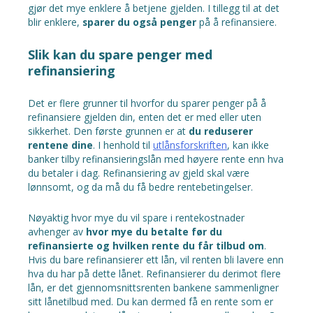
gjør det mye enklere å betjene gjelden. I tillegg til at det
blir enklere,
sparer du også penger
på å refinansiere.
Slik kan du spare penger med
refinansiering
Det er flere grunner til hvorfor du sparer penger på å
refinansiere gjelden din, enten det er med eller uten
sikkerhet. Den første grunnen er at
du reduserer
rentene dine
. I henhold til
utlånsforskriften
, kan ikke
banker tilby refinansieringslån med høyere rente enn hva
du betaler i dag. Refinansiering av gjeld skal være
lønnsomt, og da må du få bedre rentebetingelser.
Nøyaktig hvor mye du vil spare i rentekostnader
avhenger av
hvor mye du betalte før du
refinansierte og hvilken rente du får tilbud om
.
Hvis du bare refinansierer ett lån, vil renten bli lavere enn
hva du har på dette lånet. Refinansierer du derimot flere
lån, er det gjennomsnittsrenten bankene sammenligner
sitt lånetilbud med. Du kan dermed få en rente som er