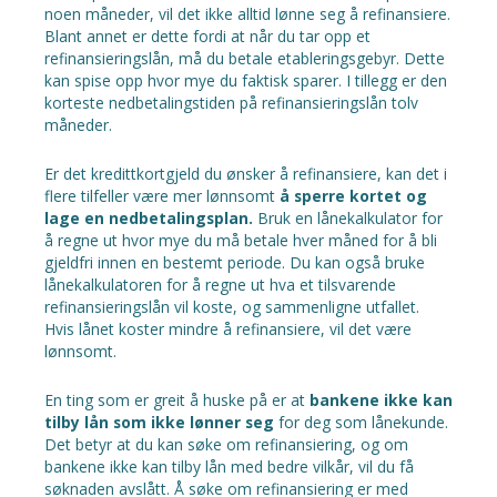
noen måneder, vil det ikke alltid lønne seg å refinansiere.
Blant annet er dette fordi at når du tar opp et
refinansieringslån, må du betale etableringsgebyr. Dette
kan spise opp hvor mye du faktisk sparer. I tillegg er den
korteste nedbetalingstiden på refinansieringslån tolv
måneder.
Er det kredittkortgjeld du ønsker å refinansiere, kan det i
flere tilfeller være mer lønnsomt
å sperre kortet og
lage en nedbetalingsplan.
Bruk en
lånekalkulator
for
å regne ut hvor mye du må betale hver måned for å bli
gjeldfri innen en bestemt periode. Du kan også bruke
lånekalkulatoren for å regne ut hva et tilsvarende
refinansieringslån vil koste, og sammenligne utfallet.
Hvis lånet koster mindre å refinansiere, vil det være
lønnsomt.
En ting som er greit å huske på er at
bankene ikke kan
tilby lån som ikke lønner seg
for deg som lånekunde.
Det betyr at du kan søke om refinansiering, og om
bankene ikke kan tilby lån med bedre vilkår, vil du få
søknaden avslått. Å søke om refinansiering er med