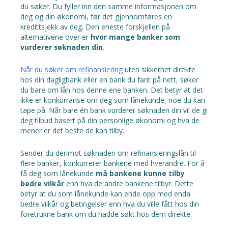
du søker. Du fyller inn den samme informasjonen om
deg og din økonomi, før det gjennomføres en
kredittsjekk av deg. Den eneste forskjellen på
alternativene over er
hvor mange banker som
vurderer søknaden din.
Når du søker om refinansiering
uten sikkerhet direkte
hos din dagligbank eller en bank du fant på nett, søker
du bare om lån hos denne ene banken. Det betyr at det
ikke er konkurranse om deg som lånekunde, noe du kan
tape på. Når bare én bank vurderer søknaden din vil de gi
deg tilbud basert på din personlige økonomi og hva de
mener er det beste de kan tilby.
Sender du derimot søknaden om refinansieringslån til
flere banker, konkurrerer bankene med hverandre. For å
få deg som lånekunde
må bankene kunne tilby
bedre vilkår
enn hva de andre bankene tilbyr. Dette
betyr at du som lånekunde kan ende opp med enda
bedre vilkår og betingelser enn hva du ville fått hos din
foretrukne bank om du hadde søkt hos dem direkte.