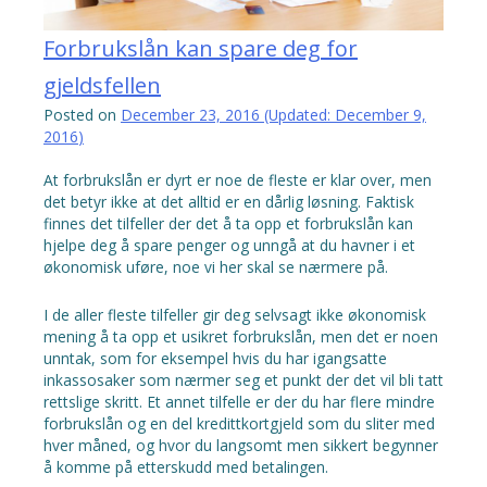
Forbrukslån kan spare deg for
gjeldsfellen
Posted on
December 23, 2016
(Updated:
December 9,
2016
)
At forbrukslån er dyrt er noe de fleste er klar over, men
det betyr ikke at det alltid er en dårlig løsning. Faktisk
finnes det tilfeller der det å ta opp et forbrukslån kan
hjelpe deg å spare penger og unngå at du havner i et
økonomisk uføre, noe vi her skal se nærmere på.
I de aller fleste tilfeller gir deg selvsagt ikke økonomisk
mening å ta opp et usikret forbrukslån, men det er noen
unntak, som for eksempel hvis du har igangsatte
inkassosaker som nærmer seg et punkt der det vil bli tatt
rettslige skritt. Et annet tilfelle er der du har flere mindre
forbrukslån og en del kredittkortgjeld som du sliter med
hver måned, og hvor du langsomt men sikkert begynner
å komme på etterskudd med betalingen.