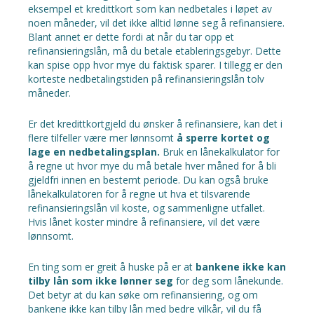
eksempel et kredittkort som kan nedbetales i løpet av
noen måneder, vil det ikke alltid lønne seg å refinansiere.
Blant annet er dette fordi at når du tar opp et
refinansieringslån, må du betale etableringsgebyr. Dette
kan spise opp hvor mye du faktisk sparer. I tillegg er den
korteste nedbetalingstiden på refinansieringslån tolv
måneder.
Er det kredittkortgjeld du ønsker å refinansiere, kan det i
flere tilfeller være mer lønnsomt
å sperre kortet og
lage en nedbetalingsplan.
Bruk en
lånekalkulator
for
å regne ut hvor mye du må betale hver måned for å bli
gjeldfri innen en bestemt periode. Du kan også bruke
lånekalkulatoren for å regne ut hva et tilsvarende
refinansieringslån vil koste, og sammenligne utfallet.
Hvis lånet koster mindre å refinansiere, vil det være
lønnsomt.
En ting som er greit å huske på er at
bankene ikke kan
tilby lån som ikke lønner seg
for deg som lånekunde.
Det betyr at du kan søke om refinansiering, og om
bankene ikke kan tilby lån med bedre vilkår, vil du få