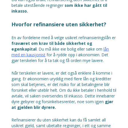
betale utestående regninger
som ikke har gått til
inkasso.
Hvorfor refinansiere uten sikkerhet?
En av fordelene med å velge usikret refinansieringslån er
fraværet om krav til både sikkerhet og
egenkapital
. Du må ikke eie bolig eller søke om
lån
med en kausjonist
for å rydde opp i økonomien. Det
gjør terskelen for å ta tak og få orden mye lavere.
Når terskelen er lavere, er det også enklere å komme i
gang. Er økonomien uryddig med flere lån og kreditter
som skal betjenes, er det risiko for at betalingene blir
forsinket eller uteblir helt. Om du ikke betaler i henhold til
avtale, vil saken oversendes til inkasso. Dette innebærer
dyre gebyrer og forsinkelsesrenter, noe som igjen
gjør
at gjelden blir dyrere.
Refinansierer du uten sikkerhet kan du få samlet all
usikret gjeld, samt ubetalte regninger, i ett og samme