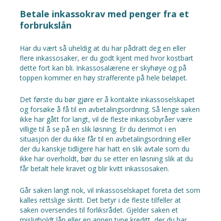
Betale inkassokrav med penger fra et
forbrukslån
Har du vært så uheldig at du har pådratt deg en eller
flere inkassosaker, er du godt kjent med hvor kostbart
dette fort kan bli. Inkassosalærene er skyhøye og på
toppen kommer en høy strafferente på hele beløpet.
Det første du bør gjøre er å kontakte inkassoselskapet
og forsøke å få til en avbetalingsordning. Så lenge saken
ikke har gått for langt, vil de fleste inkassobyråer være
villige til å se på en slik løsning. Er du derimot i en
situasjon der du ikke får til en avbetalingsordning eller
der du kanskje tidligere har hatt en slik avtale som du
ikke har overholdt, bør du se etter en løsning slik at du
får betalt hele kravet og blir kvitt inkassosaken.
Går saken langt nok, vil inkassoselskapet foreta det som
kalles rettslige skritt. Det betyr i de fleste tilfeller at
saken oversendes til forliksrådet. Gjelder saken et
misligholdt lån eller en annen type kreditt, der du har