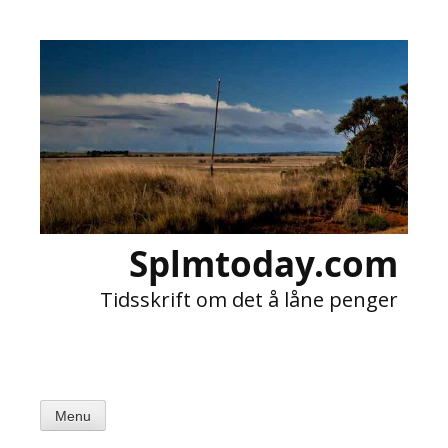
Skip
to
content
Splmtoday.com
Tidsskrift om det å låne penger
Menu