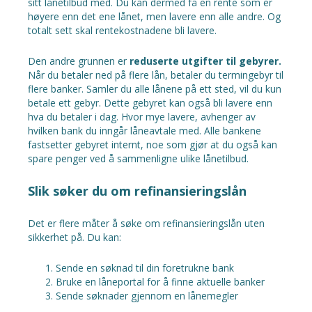
sitt lånetilbud med. Du kan dermed få en rente som er
høyere enn det ene lånet, men lavere enn alle andre. Og
totalt sett skal rentekostnadene bli lavere.
Den andre grunnen er
reduserte utgifter til gebyrer.
Når du betaler ned på flere lån, betaler du termingebyr til
flere banker. Samler du alle lånene på ett sted, vil du kun
betale ett gebyr. Dette gebyret kan også bli lavere enn
hva du betaler i dag. Hvor mye lavere, avhenger av
hvilken bank du inngår låneavtale med. Alle bankene
fastsetter gebyret internt, noe som gjør at du også kan
spare penger ved å sammenligne ulike lånetilbud.
Slik søker du om refinansieringslån
Det er flere måter å søke om refinansieringslån uten
sikkerhet på. Du kan:
Sende en søknad til din foretrukne bank
Bruke en låneportal for å finne aktuelle banker
Sende søknader gjennom en lånemegler