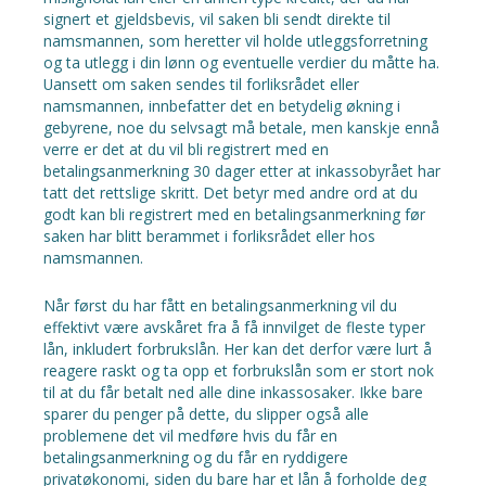
signert et gjeldsbevis, vil saken bli sendt direkte til
namsmannen, som heretter vil holde utleggsforretning
og ta utlegg i din lønn og eventuelle verdier du måtte ha.
Uansett om saken sendes til forliksrådet eller
namsmannen, innbefatter det en betydelig økning i
gebyrene, noe du selvsagt må betale, men kanskje ennå
verre er det at du vil bli registrert med en
betalingsanmerkning 30 dager etter at inkassobyrået har
tatt det rettslige skritt. Det betyr med andre ord at du
godt kan bli registrert med en betalingsanmerkning før
saken har blitt berammet i forliksrådet eller hos
namsmannen.
Når først du har fått en betalingsanmerkning vil du
effektivt være avskåret fra å få innvilget de fleste typer
lån, inkludert forbrukslån. Her kan det derfor være lurt å
reagere raskt og ta opp et forbrukslån som er stort nok
til at du får betalt ned alle dine inkassosaker. Ikke bare
sparer du penger på dette, du slipper også alle
problemene det vil medføre hvis du får en
betalingsanmerkning og du får en ryddigere
privatøkonomi, siden du bare har et lån å forholde deg