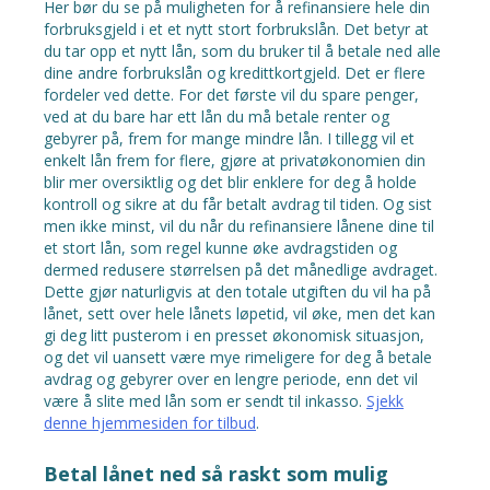
Her bør du se på muligheten for å refinansiere hele din
forbruksgjeld i et et nytt stort forbrukslån. Det betyr at
du tar opp et nytt lån, som du bruker til å betale ned alle
dine andre forbrukslån og kredittkortgjeld. Det er flere
fordeler ved dette. For det første vil du spare penger,
ved at du bare har ett lån du må betale renter og
gebyrer på, frem for mange mindre lån. I tillegg vil et
enkelt lån frem for flere, gjøre at privatøkonomien din
blir mer oversiktlig og det blir enklere for deg å holde
kontroll og sikre at du får betalt avdrag til tiden. Og sist
men ikke minst, vil du når du refinansiere lånene dine til
et stort lån, som regel kunne øke avdragstiden og
dermed redusere størrelsen på det månedlige avdraget.
Dette gjør naturligvis at den totale utgiften du vil ha på
lånet, sett over hele lånets løpetid, vil øke, men det kan
gi deg litt pusterom i en presset økonomisk situasjon,
og det vil uansett være mye rimeligere for deg å betale
avdrag og gebyrer over en lengre periode, enn det vil
være å slite med lån som er sendt til inkasso.
Sjekk
denne hjemmesiden for tilbud
.
Betal lånet ned så raskt som mulig