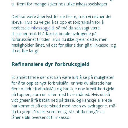
til, frem for mange saker hos ulike inkassoselskaper.
Det bør være åpenlyst for de fleste, men vi nevner det
likevel; Hvis du velger å ta opp et forbrukslån for å
nedbetale
inkassogjeld
, så må du selvsagt være
disiplinert nok til å faktisk betale avdragene på
forbrukslånet til tiden. Hvis du ikke greier dette, men
misligholder lånet, vil det før eller siden gå til inkasso, og
du er like langt.
Refinansiere dyr forbruksgjeld
Et annet tilfelle der det kan være lurt å se på muligheten
for å ta opp et nytt forbrukslån, er hvis du allerede har
flere mindre forbrukslån og kanskje noe kredittkortgjeld
på toppen, som du sliter med hver måned. Hvis du så
vidt greier å få betalt ned på disse, og kanskje allerede
har kommet på etterskudd med noen av avdragene, må
du ta grep så raskt som mulig, slik at du unngår at
lånene blir oversendt til inkasso.