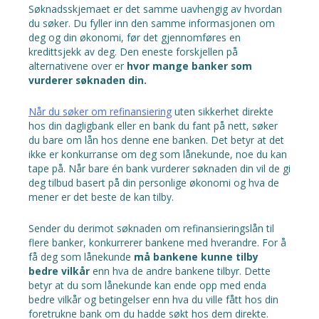
Søknadsskjemaet er det samme uavhengig av hvordan
du søker. Du fyller inn den samme informasjonen om
deg og din økonomi, før det gjennomføres en
kredittsjekk av deg. Den eneste forskjellen på
alternativene over er
hvor mange banker som
vurderer søknaden din.
Når du søker om refinansiering
uten sikkerhet direkte
hos din dagligbank eller en bank du fant på nett, søker
du bare om lån hos denne ene banken. Det betyr at det
ikke er konkurranse om deg som lånekunde, noe du kan
tape på. Når bare én bank vurderer søknaden din vil de gi
deg tilbud basert på din personlige økonomi og hva de
mener er det beste de kan tilby.
Sender du derimot søknaden om refinansieringslån til
flere banker, konkurrerer bankene med hverandre. For å
få deg som lånekunde
må bankene kunne tilby
bedre vilkår
enn hva de andre bankene tilbyr. Dette
betyr at du som lånekunde kan ende opp med enda
bedre vilkår og betingelser enn hva du ville fått hos din
foretrukne bank om du hadde søkt hos dem direkte.