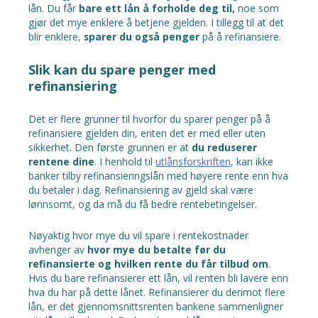
lån. Du får
bare ett lån å forholde deg til,
noe som
gjør det mye enklere å betjene gjelden. I tillegg til at det
blir enklere,
sparer du også penger
på å refinansiere.
Slik kan du spare penger med
refinansiering
Det er flere grunner til hvorfor du sparer penger på å
refinansiere gjelden din, enten det er med eller uten
sikkerhet. Den første grunnen er at
du reduserer
rentene dine
. I henhold til
utlånsforskriften
, kan ikke
banker tilby refinansieringslån med høyere rente enn hva
du betaler i dag. Refinansiering av gjeld skal være
lønnsomt, og da må du få bedre rentebetingelser.
Nøyaktig hvor mye du vil spare i rentekostnader
avhenger av
hvor mye du betalte før du
refinansierte og hvilken rente du får tilbud om
.
Hvis du bare refinansierer ett lån, vil renten bli lavere enn
hva du har på dette lånet. Refinansierer du derimot flere
lån, er det gjennomsnittsrenten bankene sammenligner