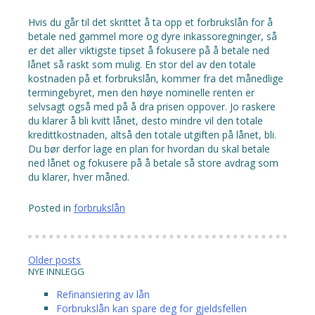
Hvis du går til det skrittet å ta opp et forbrukslån for å
betale ned gammel more og dyre inkassoregninger, så
er det aller viktigste tipset å fokusere på å betale ned
lånet så raskt som mulig. En stor del av den totale
kostnaden på et forbrukslån, kommer fra det månedlige
termingebyret, men den høye nominelle renten er
selvsagt også med på å dra prisen oppover. Jo raskere
du klarer å bli kvitt lånet, desto mindre vil den totale
kredittkostnaden, altså den totale utgiften på lånet, bli.
Du bør derfor lage en plan for hvordan du skal betale
ned lånet og fokusere på å betale så store avdrag som
du klarer, hver måned.
Posted in
forbrukslån
Posts
Older posts
NYE INNLEGG
navigation
Refinansiering av lån
Forbrukslån kan spare deg for gjeldsfellen