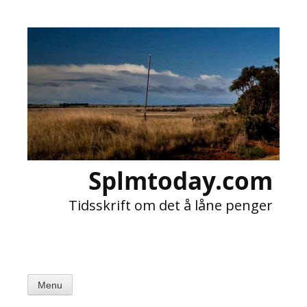
Skip
to
content
Splmtoday.com
Tidsskrift om det å låne penger
Menu