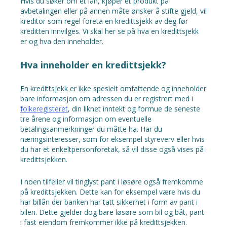
Hvis du søker om et lån, kjøper et produkt på
avbetalingen eller på annen måte ønsker å stifte gjeld, vil
kreditor som regel foreta en kredittsjekk av deg før
kreditten innvilges. Vi skal her se på hva en kredittsjekk
er og hva den inneholder.
Hva inneholder en kredittsjekk?
En kredittsjekk er ikke spesielt omfattende og inneholder
bare informasjon om adressen du er registrert med i
folkeregisteret
, din liknet inntekt og formue de seneste
tre årene og informasjon om eventuelle
betalingsanmerkninger du måtte ha. Har du
næringsinteresser, som for eksempel styreverv eller hvis
du har et enkeltpersonforetak, så vil disse også vises på
kredittsjekken.
I noen tilfeller vil tinglyst pant i løsøre også fremkomme
på kredittsjekken. Dette kan for eksempel være hvis du
har billån der banken har tatt sikkerhet i form av pant i
bilen. Dette gjelder dog bare løsøre som bil og båt, pant
i fast eiendom fremkommer ikke på kredittsjekken.