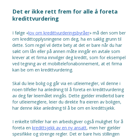
Det er ikke rett frem for alle å foreta
kredittvurdering
I følge «
lov om kredittvurderingsbyråer
» må den som ber
om kredittopplysningene om deg, ha en saklig grunn til
dette. Som regel vil dette bety at det er bare når du har
søkt om lån eller på annen måte inngår en avtale som
krever at et firma innvilger deg kreditt, som for eksempel
ved tegning av et mobiltelefonabonnement, at et firma
kan be om en kredittvurdering.
Skal du leie bolig og går via en utleiemegler, vil denne i
noen tilfeller ha anledning til å foreta en kredittvurdering
av deg før leiemålet inngås. Dette gjelder imidlertid bare
for utleiemeglere, leier du direkte fra eieren av boligen,
har denne ikke anledning til å be om en kredittsjekk.
I enkelte tilfeller har en arbeidsgiver også mulighet for å
foreta en
kredittsjekk av en ny ansatt
, men her gjelder
spesifikke og strenge regler. Det er bare hvis stillingen